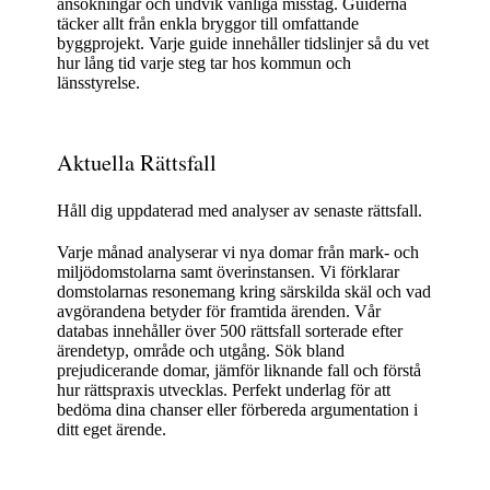
ansökningar och undvik vanliga misstag. Guiderna
täcker allt från enkla bryggor till omfattande
byggprojekt. Varje guide innehåller tidslinjer så du vet
hur lång tid varje steg tar hos kommun och
länsstyrelse.
Aktuella Rättsfall
Håll dig uppdaterad med analyser av senaste rättsfall.
Varje månad analyserar vi nya domar från mark- och
miljödomstolarna samt överinstansen. Vi förklarar
domstolarnas resonemang kring särskilda skäl och vad
avgörandena betyder för framtida ärenden. Vår
databas innehåller över 500 rättsfall sorterade efter
ärendetyp, område och utgång. Sök bland
prejudicerande domar, jämför liknande fall och förstå
hur rättspraxis utvecklas. Perfekt underlag för att
bedöma dina chanser eller förbereda argumentation i
ditt eget ärende.