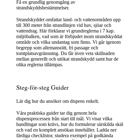
Få en grundlig genomgång av
strandskyddsbestämmelser.
Strandskyddet omfattar land- och vattenområden upp
till 300 meter från strandlinjen vid hav, sjöar och
vattendrag. Här förklarar vi grundreglerna i 7 kap.
miljöbalken, vad som är förbjudet inom strandskyddat
område och vilka undantag som finns. Vi går igenom
begrepp som allemansrätt, fri passage och
tomtplatsavgränsning. Du får även veta skillnaden
mellan generellt och utökat strandskydd samt hur de
olika reglerna tillämpas.
Steg-för-steg Guider
Lär dig hur du ansöker om dispens enkelt.
Våra praktiska guider tar dig genom hela
dispensprocessen från start till mål. Vi visar vilka
handlingar som krävs, hur du formulerar särskilda skäl
och vad en komplett ansökan innehåller. Ladda ner
färdiga checklistor, studera exempel på godkända