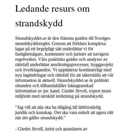
Ledande resurs om
strandskydd
Strandskyddet.se är den främsta guiden till Sveriges
strandskyddsregler. Genom att förklara komplexa
lagar på ett begripligt sätt underlättar vi för
fastighetsägare, kommuner och jurister att navigera
regelverket. Våra praktiska guider och analyser av
rättsfall underlättar ansökningsprocesser, byggprojekt
och överklaganden. Vi uppdaterar kontinuerligt med
nya lagändringar och rättsfall för att säkerställa att vår
information är aktuell. Strandskyddet.se är politiskt
obunden och tillhandahåller faktagranskad
information av jur. kand. Giedre Jirvell, expert inom
miljörätt med särskild inriktning på strandskydd.
"Jag vill att alla ska ha tillgång till lättförståelig
juridik och kunskap. Det ska vara enkelt att agera rätt
när det gäller strandskydd."
- Giedre Jirvell, jurist och grundaren av